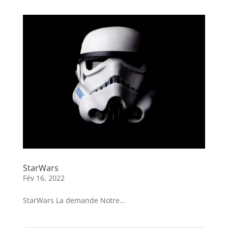
StarWars
Fév 16, 2022
StarWars La demande Notre...