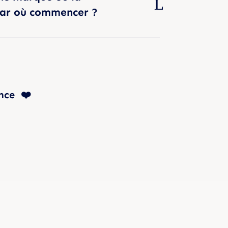
par où commencer ?
nce ❤️